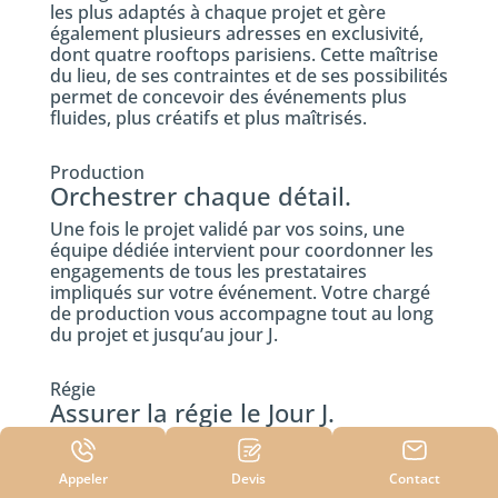
les plus adaptés à chaque projet et gère
également plusieurs adresses en exclusivité,
dont quatre rooftops parisiens. Cette maîtrise
du lieu, de ses contraintes et de ses possibilités
permet de concevoir des événements plus
fluides, plus créatifs et plus maîtrisés.
Production
Orchestrer chaque détail.
Une fois le projet validé par vos soins, une
équipe dédiée intervient pour coordonner les
engagements de tous les prestataires
impliqués sur votre événement. Votre chargé
de production vous accompagne tout au long
du projet et jusqu’au jour J.
Régie
Assurer la régie le Jour J.
Le jour de votre événement, un régisseur, chef
d’orchestre et interlocuteur privilégié, sera
Appeler
Devis
Contact
présent du début à la fin pour gérer toutes les