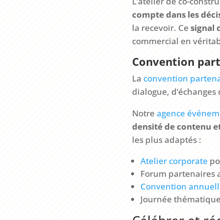
L’atelier de co-constr
compte dans les déci
la recevoir. Ce
signal
commercial en vérita
Convention part
La
convention partena
dialogue, d’échanges 
Notre
agence événeme
densité de contenu et
les plus adaptés :
Atelier corporate
po
Forum partenaires av
Convention annuell
Journée thématique 