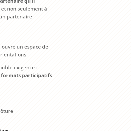
partenaire qu’il
, et non seulement à
un partenaire
le ouvre un espace de
rientations.
ouble exigence :
s
formats participatifs
lôture