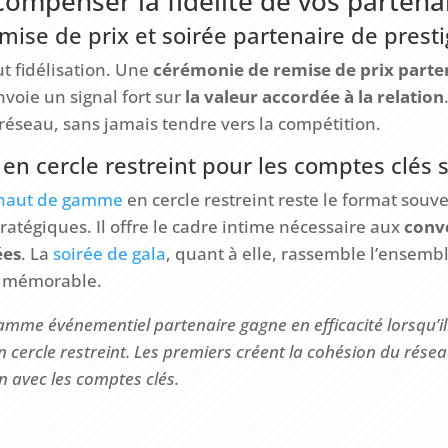
compenser la fidélité de vos partena
ise de prix et soirée partenaire de prest
t fidélisation. Une
cérémonie de remise de prix parte
nvoie un signal fort sur
la valeur accordée à la relation
réseau, sans jamais tendre vers la compétition.
 en cercle restreint pour les comptes clés 
e haut de gamme
en cercle restreint reste le format souv
tratégiques. Il offre le cadre intime nécessaire aux
conve
ées
. La
soirée de gala
, quant à elle, rassemble l’ensem
t mémorable.
amme événementiel partenaire gagne en efficacité lorsqu’il
n cercle restreint. Les premiers créent la cohésion du résea
n avec les comptes clés.