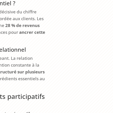
tiel ?
écisive du chiffre
ordée aux clients. Les
nne
28 % de revenus
caces pour
ancrer cette
elationnel
ant. La relation
ntion constante à la
ructuré sur plusieurs
grédients essentiels au
s participatifs