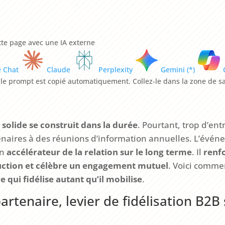
te page avec une IA externe
e Chat
Claude
Perplexity
Gemini (*)
, le prompt est copié automatiquement. Collez-le dans la zone de sa
solide se construit dans la durée
. Pourtant, trop d’en
enaires à des réunions d’information annuelles. L’évén
un
accélérateur de la relation sur le long terme
. Il
renfo
ruction et célèbre un engagement mutuel
. Voici comme
qui fidélise autant qu’il mobilise
.
rtenaire, levier de fidélisation B2B 