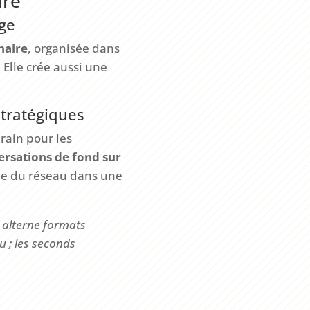
ire
ige
naire
, organisée dans
. Elle crée aussi une
stratégiques
erain pour les
rsations de fond sur
ble du réseau dans une
 alterne formats
u ; les seconds