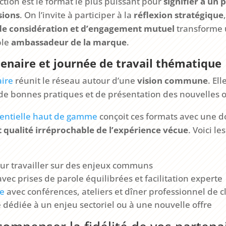
uction est le format le plus puissant pour
signifier à un 
sions
. On l’invite à participer à la
réflexion stratégique
 de considération et d’engagement mutuel
transforme 
ble
ambassadeur de la marque
.
enaire et journée de travail thématique
ire
réunit le réseau autour d’une
vision commune
. El
de bonnes pratiques et de présentation des nouvelles o
ntielle haut de gamme
conçoit ces formats avec une d
 qualité irréprochable de l’expérience vécue
. Voici le
ur travailler sur des enjeux communs
ec prises de parole équilibrées et facilitation experte
e
avec conférences, ateliers et dîner professionnel de c
dédiée à un enjeu sectoriel ou à une nouvelle offre