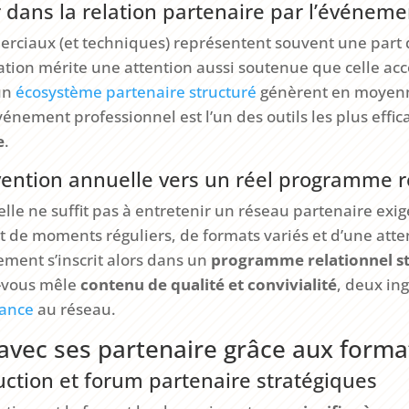
 dans la relation partenaire par l’événemen
rciaux (et techniques) représentent souvent une part d
isation mérite une attention aussi soutenue que celle acc
un
écosystème partenaire structuré
génèrent en moye
événement professionnel est l’un des outils les plus effi
e
.
ention annuelle vers un réel programme r
e ne suffit pas à entretenir un réseau partenaire exige
t de moments réguliers, de formats variés et d’une atte
ement s’inscrit alors dans un
programme relationnel st
-vous mêle
contenu de qualité et convivialité
, deux in
nance
au réseau.
avec ses partenaire grâce aux format
ruction et forum partenaire stratégiques