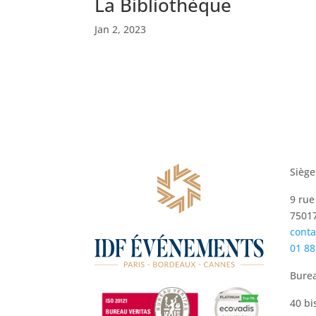
La Bibliothèque
Jan 2, 2023
Siège
9 rue
75017
cont
01 88
Bure
40 bi