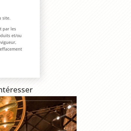
 site.
t par les
duits et/ou
vigueur,
d'effacement
intéresser