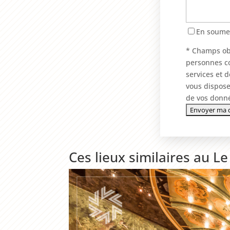
En soumet
* Champs obl
personnes co
services et 
vous dispose
de vos donné
Ces lieux similaires au L