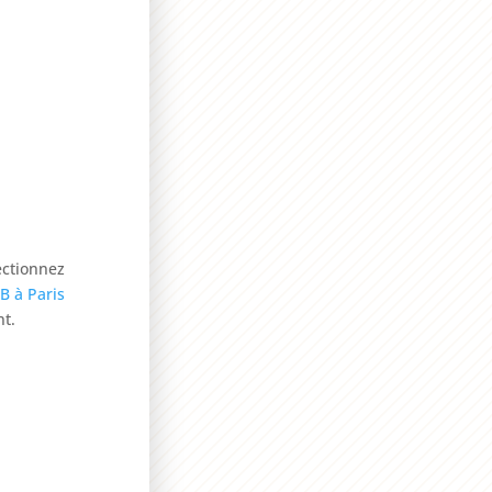
ectionnez
B à Paris
nt.