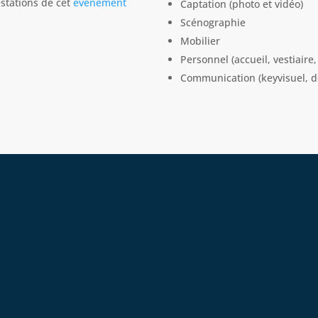
stations de cet
événement
Captation (photo et vidéo)
Scénographie
Mobilier
Personnel (accueil, vestiaire,
Communication (keyvisuel, dé