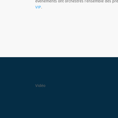
événements ont orchestrés l’ensemble des pre
VIP
.
Vidéo