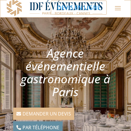
DEVIS EN LIGNE
Agence
événementielle
gastronomique à
Paris
DEMANDER UN DEVIS
PAR TÉLÉPHONE