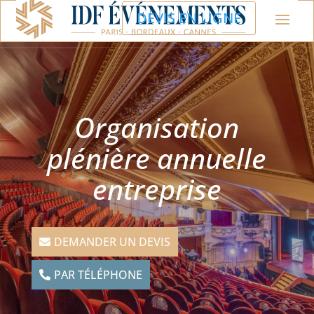
DEVIS EN LIGNE
Organisation
plénière annuelle
entreprise
DEMANDER UN DEVIS
PAR TÉLÉPHONE