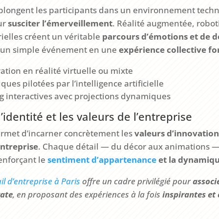
s plongent les participants dans un environnement tec
ur
susciter l’émerveillement
. Réalité augmentée, robo
ielles créent un véritable
parcours d’émotions et de 
t un simple événement en une
expérience collective fo
tion en réalité virtuelle ou mixte
ues pilotées par l’intelligence artificielle
 interactives avec projections dynamiques
’identité et les valeurs de l’entreprise
ermet d’incarner concrètement les
valeurs d’innovation,
entreprise
. Chaque détail — du décor aux animations —
enforçant le
sentiment d’appartenance
et la dynamiqu
il d’entreprise à Paris
offre un cadre privilégié pour
associ
ate
, en proposant des expériences à la fois
inspirantes et 