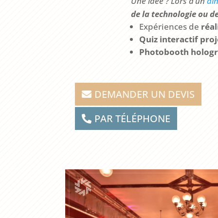
Une idée ? Lors d’un
dîn
de la technologie ou de
Expériences de
réa
Quiz interactif pro
Photobooth holog
DEMANDER UN DEVIS
PAR TÉLÉPHONE