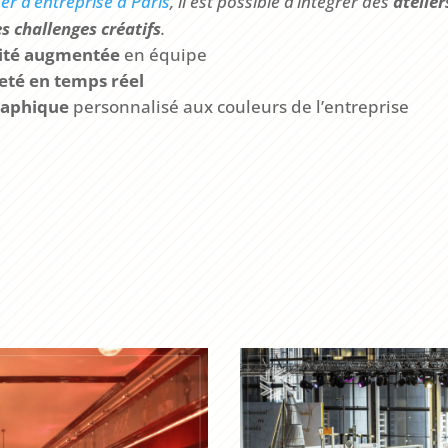
er d’entreprise à Paris
, il est possible d’intégrer des
atelier
s challenges créatifs
.
lité augmentée
en équipe
jeté en temps réel
raphique
personnalisé aux couleurs de l’entreprise