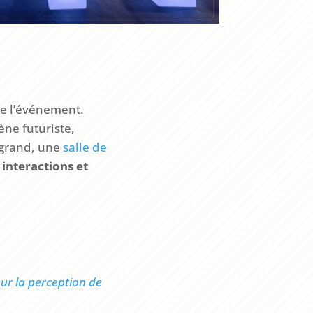
de l’événement.
ène futuriste,
n grand, une
salle de
interactions et
sur la perception de