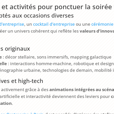
et activités pour ponctuer la soirée 
tés aux occasions diverses
d’entreprise
, un
cocktail d’entreprise
ou une
cérémonie
éer un univers cohérent qui reflète les
valeurs d’innova
s originaux
e
: décor stellaire, sons immersifs, mapping galactique
elle
: interactions homme-machine, robotique et desig
énographie urbaine, technologies de demain, mobilité i
tives et high-tech
t activement grâce à des
animations intégrées au scéna
 artificielle et interactivité deviennent des leviers pour
c
sation
.