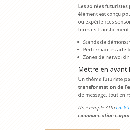
Les soirées futuriste
élément est conçu po
ou expériences sensor
formats transformen
Stands de démonstra
Performances artistiq
Zones de networking
Mettre en avant l
Un thème futuriste p
transformation de l’
de message, tout en r
Un exemple ? Un
cockta
communication corpor