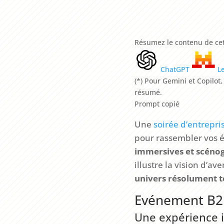
Résumez le contenu de cet
ChatGPT
L
(*) Pour Gemini et Copilot
résumé.
Prompt copié
Une
soirée d’entrepr
pour rassembler vos é
immersives et scéno
illustre la vision d’ave
univers résolument t
Evénement B2B 
Une expérience i