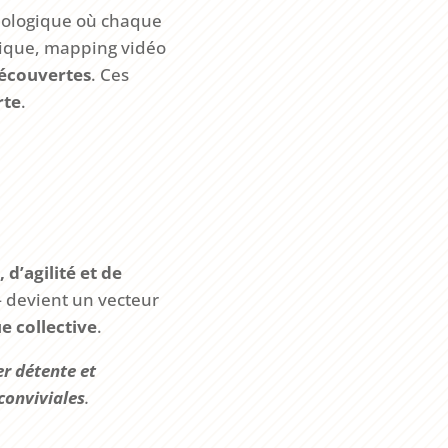
hnologique où chaque
tique, mapping vidéo
découvertes
. Ces
rte
.
 d’agilité et de
 devient un vecteur
e collective
.
er détente et
conviviales
.