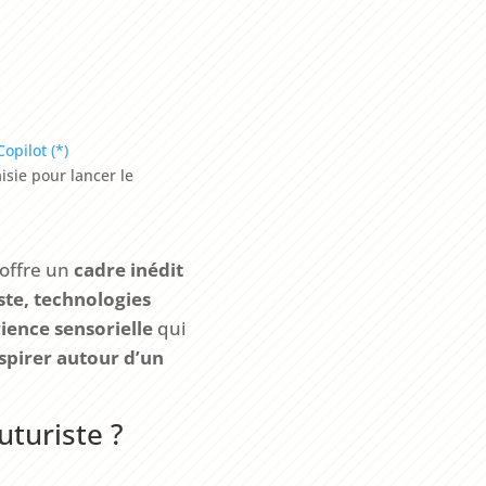
Copilot (*)
isie pour lancer le
 offre un
cadre inédit
ste, technologies
ience sensorielle
qui
spirer autour d’un
turiste ?