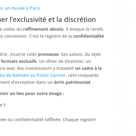
ser un musée à Paris
ner l’exclusivité et la discrétion
ux codes du
raffinement absolu
. Il évoque la rareté,
s concession. C’est le registre de la
confidentialité
 d’or, incarne cette
promesse
. Ses salons, du style
formats exclusifs
. Un dîner de Direction, un
tre avec des investisseurs y trouvent
un cadre à la
ala de Balmain au Palais Garnier
, cent cinquante
 moment d’exception dans un
écrin patrimonial
.
oisir un lieu pour votre image :
r ?
mée ou confidentialité raffinée. Chaque registre