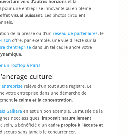
’ouverture vers d’autres horizons
et la
éal pour une entreprise innovante ou en pleine
n
effet visuel puissant
. Les photos circulent
onnels.
ation de la presse ou d’un
réseau de partenaires
, le
orizon
offre, par exemple, une vue directe sur la
ire d’entreprise
dans un tel cadre ancre votre
 dynamique
.
er un rooftop à Paris
l’ancrage culturel
’entreprise
relève d’un tout autre registre. Le
onne votre entreprise dans une démarche de
llement
le calme et la concentration
.
is Galliera
en est un bon exemple. Le musée de la
ignes néoclassiques,
imposait naturellement
ec soin, a bénéficié d’un
cadre propice à l’écoute et
le discours sans jamais le concurrencer.