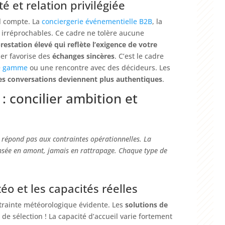
ité et relation privilégiée
il compte. La
conciergerie
événementielle
B
2
B
, la
e irréprochables. Ce cadre ne tolère aucune
restation élevé qui reflète l’exigence de votre
lier favorise des
échanges sincères
. C’est le cadre
e
gamme
ou une rencontre avec des décideurs. Les
es conversations deviennent plus authentiques
.
 : concilier ambition et
ne répond pas aux contraintes opérationnelles. La
nsée en amont, jamais en rattrapage. Chaque type de
éo et les capacités réelles
trainte météorologique évidente. Les
solutions de
 de sélection ! La capacité d’accueil varie fortement