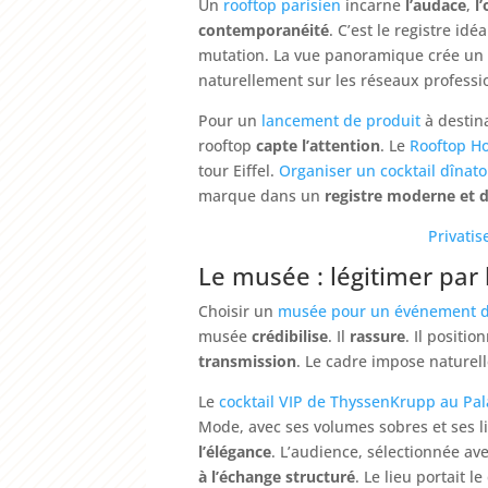
Un
rooftop parisien
incarne
l’audace
,
l
contemporanéité
. C’est le registre id
mutation. La vue panoramique crée u
naturellement sur les réseaux professi
Pour un
lancement de produit
à destin
rooftop
capte l’attention
. Le
Rooftop H
tour Eiffel.
Organiser un cocktail dînato
marque dans un
registre moderne et
Privatis
Le musée : légitimer par 
Choisir un
musée pour un événement d
musée
crédibilise
. Il
rassure
. Il positi
transmission
. Le cadre impose nature
Le
cocktail VIP de ThyssenKrupp au Pala
Mode, avec ses volumes sobres et ses l
l’élégance
. L’audience, sélectionnée av
à l’échange structuré
. Le lieu portait 