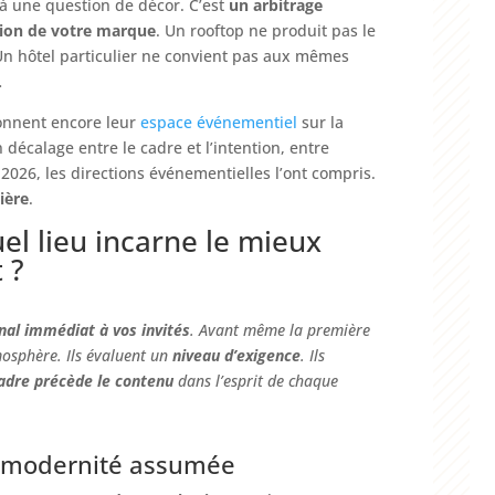
 à une question de décor. C’est
un arbitrage
tion de votre marque
. Un rooftop ne produit pas le
n hôtel particulier ne convient pas aux mêmes
…
ionnent encore leur
espace événementiel
sur la
n décalage entre le cadre et l’intention, entre
 2026, les directions événementielles l’ont compris.
ière
.
uel lieu incarne le mieux
 ?
nal immédiat à vos invités
. Avant même la première
mosphère. Ils évaluent un
niveau d’exigence
. Ils
adre précède le contenu
dans l’esprit de chaque
ne modernité assumée