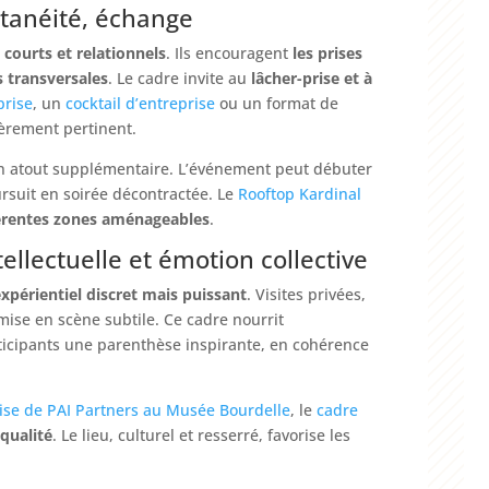
ontanéité, échange
 courts et relationnels
. Ils encouragent
les prises
s transversales
. Le cadre invite au
lâcher-prise et à
prise
, un
cocktail d’entreprise
ou un format de
ièrement pertinent.
n atout supplémentaire. L’événement peut débuter
ursuit en soirée décontractée. Le
Rooftop Kardinal
férentes zones aménageables
.
llectuelle et émotion collective
xpérientiel discret mais puissant
. Visites privées,
mise en scène subtile. Ce cadre nourrit
articipants une parenthèse inspirante, en cohérence
rise de PAI Partners au Musée Bourdelle
, le
cadre
qualité
. Le lieu, culturel et resserré, favorise les